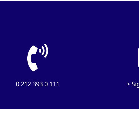
0 212 393 0 111
> S