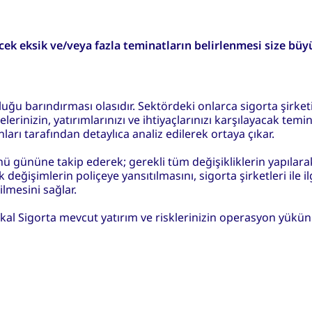
cek eksik ve/veya fazla teminatların belirlenmesi size büy
luğu barındırması olasıdır. Sektördeki onlarca sigorta şirket
rinizin, yatırımlarınızı ve ihtiyaçlarınızı karşılayacak temin
arı tarafından detaylıca analiz edilerek ortaya çıkar.
nü gününe takip ederek; gerekli tüm değişikliklerin yapılar
k değişimlerin poliçeye yansıtılmasını, sigorta şirketleri ile il
ilmesini sağlar.
nkal Sigorta mevcut yatırım ve risklerinizin operasyon yükünü