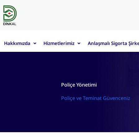
Skip
to
content
Hakkımızda
Hizmetlerimiz
Anlaşmalı Sigorta Şirk
Poliçe Yönetimi
Poliçe ve Teminat Güvenceniz