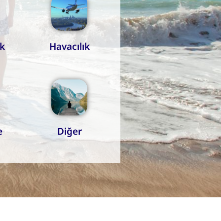
k
Havacılık
e
Diğer