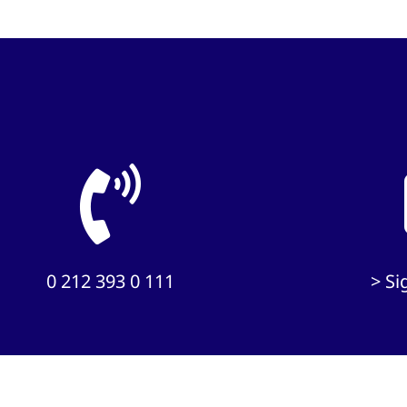
0 212 393 0 111
> S